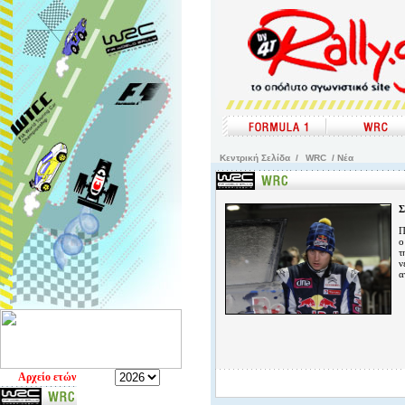
Kεντρική Σελίδα
/
WRC
/ Νέα
Σ
Π
ο
τ
ν
α
Aρχείο ετών