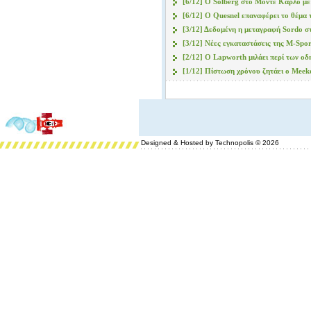
[6/12] O Solberg στο Μόντε Κάρλο με
[6/12] Ο Quesnel επαναφέρει το θέμα 
[3/12] Δεδομένη η μεταγραφή Sordo σ
[3/12] Νέες εγκαταστάσεις της M-Spo
[2/12] Ο Lapworth μιλάει περί των οδ
[1/12] Πίστωση χρόνου ζητάει ο Meek
Designed & Hosted by Technopolis © 2026