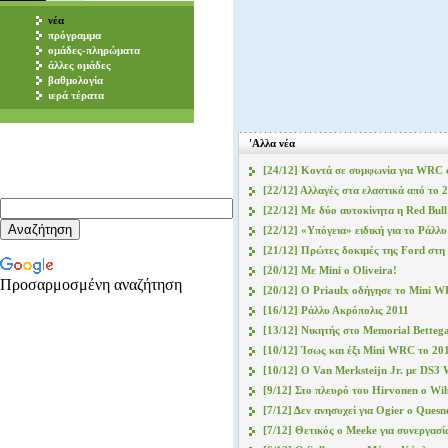
νέα
πρόγραμμα
ομάδες-πληρώματα
άλλες ομάδες
βαθμολογία
ιερά τέρατα
'Αλλα νέα
[24/12] Κοντά σε συμφωνία για WRC 
[22/12] Αλλαγές στα ελαστικά από το 
[22/12] Με δύο αυτοκίνητα η Red Bu
[22/12] «Υπόγεια» ειδική για το Ράλλ
[21/12] Πρώτες δοκιμές της Ford στη
[20/12] Με Mini ο Oliveira!
Προσαρμοσμένη αναζήτηση
[20/12] Ο Priaulx οδήγησε το Mini 
[16/12] Ράλλυ Ακρόπολις 2011
[13/12] Νικητής στο Memorial Bettega
[10/12] Ίσως και έξι Mini WRC το 20
[10/12] Ο Van Merksteijn Jr. με DS3
[9/12] Στο πλευρό του Hirvonen o Wil
[7/12] Δεν ανησυχεί για Ogier ο Quesn
[7/12] Θετικός ο Meeke για συνεργασί