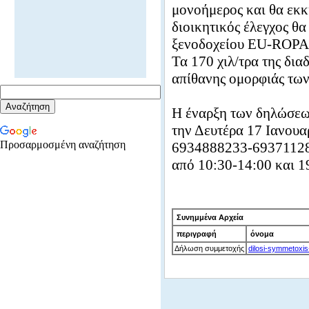
μονοήμερος και θα εκκι
διοικητικός έλεγχος θα
ξενοδοχείου EU-ROPA τ
Τα 170 χιλ/τρα της δια
απίθανης ομορφιάς των
Η έναρξη των δηλώσεων
την Δευτέρα 17 Ιανουα
Προσαρμοσμένη αναζήτηση
6934888233-693711282
από 10:30-14:00 και 1
Συνημμένα Αρχεία
περιγραφή
όνομα
Δήλωση συμμετοχής
dilosi-symmetoxi