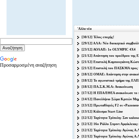
'Αλλα νέα
[30/12] Τέλος εποχής!
[29/12] ΑΛΑ: Νέο διοικητικό συμβούλ
[23/12] ΑΟΛΑΠ: 1ο OLYMPIC 4X4
[21/12] Απάντηση του προέδρου της Ε
[21/12] Επιστολή Καμπουγιάννη Κώσ
Προσαρμοσμένη αναζήτηση
[21/12] Επιστολή του ΠΑΣΚΜΑ προς
[18/12] ΟΜΑΕ: Απάντηση στην ανα
[18/12] Το αγωνιστικό τμήμα της ΕΛΠ
[18/12] ΠΑ.Σ.Κ.Μ.Α: Ανακοίνωση
[17/12] Η ΕΠΑ/ΕΘΕΑ ανακοίνωσε το 
[14/12] Πανελλήνιο Σώμα Κριτών Μ
[13/12] Πρωταθλητές F2 οι «Pazone
[13/12] Κάλεσμα Start Line
[12/12] Ταχύτητα Τρίπολη: Σαν καλοκα
[12/12] 16o Ράλλυ Σπριντ Αμφίκλειας:
[12/12] Ταχύτητα Τρίπολη: Αγώνας Α.
[12/12] Ταχύτητα Τρίπολη: Αγώνας Α