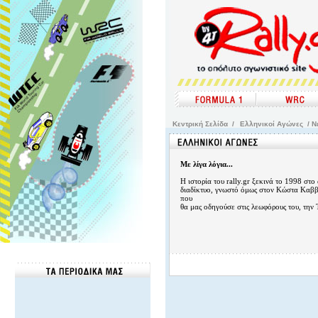
Kεντρική Σελίδα
/
Ελληνικοί Αγώνες
/ Ν
Με λίγα λόγια...
Η ιστορία του rally.gr ξεκινά το 1998 στ
διαδίκτυο, γνωστό όμως στον Κώστα Καββ
που
θα μας οδηγούσε στις λεωφόρους του, την 