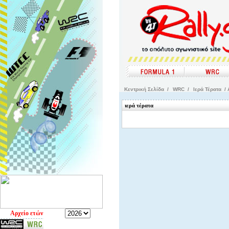
Kεντρική Σελίδα
/
WRC
/
Ιερά Τέρατα
/ 
ιερά τέρατα
Aρχείο ετών