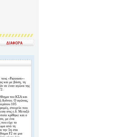
ε τους «Pazonen»-
ς και με βάση, τη
ύν σε έναν αγώνα της
F2.
άθλημα του ΚΣΑ και
ή Ασίνου. Ο αγώνας,
περίπου 105
δρομές, στοιχείο που
εσα στις ε.δ. Μεταξύ
ποίο κρίθηκε και ο
σο, με ένα
 που είχε το
ρωμα από τη
ι την 5η στα
θλημα F2 σε μια