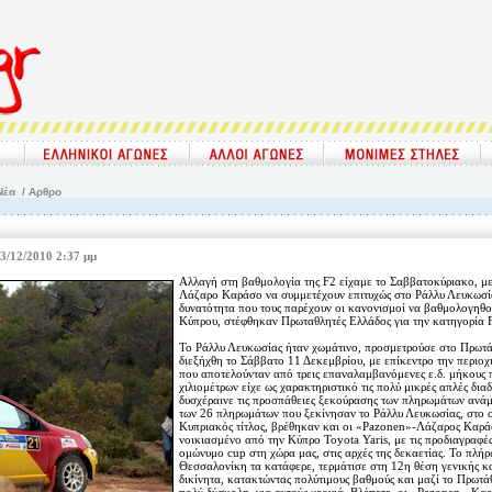
Νέα
/ Αρθρο
3/12/2010 2:37 μμ
Αλλαγή στη βαθμολογία της F2 είχαμε το Σαββατοκύριακο, μ
Λάζαρο Καράσο να συμμετέχουν επιτυχώς στο Ράλλυ Λευκωσία
δυνατότητα που τους παρέχουν οι κανονισμοί να βαθμολογηθο
Κύπρου, στέφθηκαν Πρωταθλητές Ελλάδος για την κατηγορία 
Το Ράλλυ Λευκωσίας ήταν χωμάτινο, προσμετρούσε στο Πρωτ
διεξήχθη το Σάββατο 11 Δεκεμβρίου, με επίκεντρο την περιοχ
που αποτελούνταν από τρεις επαναλαμβανόμενες ε.δ. μήκους 
χιλιομέτρων είχε ως χαρακτηριστικό τις πολύ μικρές απλές δια
δυσχέραινε τις προσπάθειες ξεκούρασης των πληρωμάτων ανάμ
των 26 πληρωμάτων που ξεκίνησαν το Ράλλυ Λευκωσίας, στο ο
Κυπριακός τίτλος, βρέθηκαν και οι «Pazonen»-Λάζαρος Καρά
νοικιασμένο από την Κύπρο Toyota Yaris, με τις προδιαγραφές
ομώνυμο cup στη χώρα μας, στις αρχές της δεκαετίας. Το πλή
Θεσσαλονίκη τα κατάφερε, τερμάτισε στη 12η θέση γενικής κα
δικίνητα, κατακτώντας πολύτιμους βαθμούς και μαζί το Πρωτά