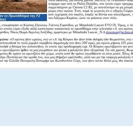
πολύ δύσκολη, για αυτούς χρονιά. Βλέπετε, οι «Pazonen»-Κα
ατύχημα πριν από το Ράλλυ Παλάδιο, στο οποίο είχαν προγραμ
συμμετάσχουν με Citroen C2 R2, με αποτέλεσμα να μη μπορέ
μέρος στον αγώνα. Έτσι, παρά το γεγονός ότι ο οδηγός Γιώργ
από εγχείριση στο σαγόνι, έσφιξε τα δόντια και ολοκλήρωσε, 
αν το Πρωτάθλημα της F2
του Λάζαρου Καράσο, ώστε να φτάσουν στον τίτλο.
ίου)
 επικράτησαν οι Κώστας Ζήνωνος- Γιάννος Ευριπίδου, με Mitsubishi Lancer EVO IX. Όμως, ο τίτ
οι οποίοι είχαν έξοδο αλλά κατέκτησαν ουσιαστικά το πρωτάθλημα στην τελευταία ε.δ. του αγώνα
Κορίνθου, Νίκος Θωμά-Άγγελος Λοϊζίδης, αμφότεροι με Mitsubishi Lancer._Ν.Δ.
douzinas@technical
αγώνα:
«Ο αγώνας ήταν ωραίος, ενώ οι ε.δ. της Κύπρου δεν ήταν τόσο σκληρές όσο θεωρούνται, ενώ
 εντυπωσίασε το πολύ χαμηλό παράβολο συμμετοχής που ήταν 200 ευρώ, για αγώνα μήκους 105 χιλιο
ποίησε η δύναμη του αυτοκινήτου, το οποίο είχε προδιαγραφές cup. Οι Κύπριοι αγωνιζόμενοι και γεν
ι αγωνιζόμενοι ήρθαν να μας γνωρίσουν και γενικά η φιλοξενία ήταν εξαιρετική. Για νέα χρονιά, θεω
ματος θα πρέπει να αγωνίζεται στο χώμα, οπότε αυτό θα πρέπει οπωσδήποτε να είναι μικτό. Τέλος, θ
έτρο Παντελή και την ομάδα του, που μας στήριξαν αφάνταστα, αλλά και για την υπέροχη φιλοξενία 
από την Ελλάδα Παναγιώτη Παπαρήγα και Κωνσταντίνο Γώγο, που ήταν πάντα δίπλα μας, στα εύκολα