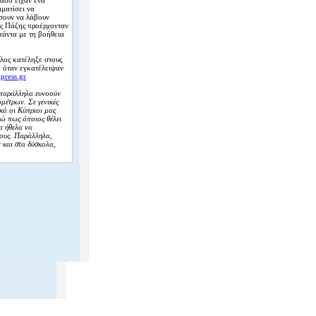
ράσο είχαν ένα
ματίσει να
σουν να λάβουν
ος Πάζης προέρχονταν
πάντα με τη βοήθεια
λος κατέληξε στους
, όταν εγκατέλειψαν
press.gr
 παράλληλα ευνοούν
μέτρων. Σε γενικές
ικά οι Κύπριοι μας
ρώ πως όποιος θέλει
α ήθελα να
τους. Παράλληλα,
 και στα δύσκολα,