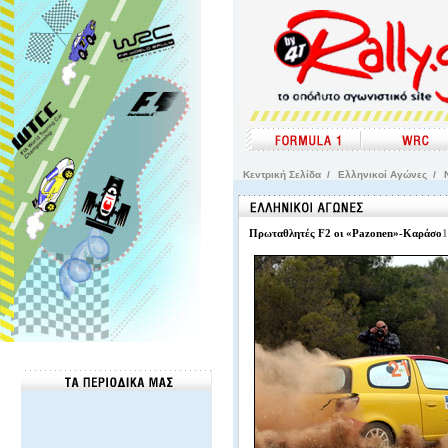
Kεντρική Σελίδα
/
Ελληνικοί Αγώνες
/
Πρωταθλητές F2 οι «Pazonen»-Καράσο
1