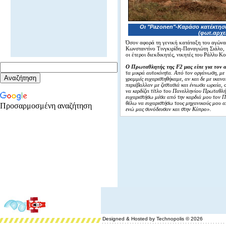
Οι "Pazonen"-Καράσο κατέκτησ
(φωτ.αρχε
Όσον αφορά τη γενική κατάταξη του αγώνα,
Κωνσταντίνο Τινγκιρίδη-Παναγιώτη Σιάλο, 
οι έτεροι διεκδικητές, νικητές του Ράλλυ 
Ο Πρωταθλητής της F2 μας είπε για τον 
τα μικρά αυτοκίνητα. Από τον οργάνωση, με
γραμμές ευχαριστηθήκαμε, αν και δε με ικανο
περιέβαλλαν με ζεστασιά και ένιωσα ωραία, ο
να κερδίζει τίτλο του Πανελληνίου Πρωταθλή
ευχαριστήσω μέσα από την καρδιά μου τον Π
θέλω να ευχαριστήσω τους μηχανικούς μου 
Προσαρμοσμένη αναζήτηση
ενώ μας συνόδευσαν και στην Κύπρο».
Designed & Hosted by Technopolis © 2026