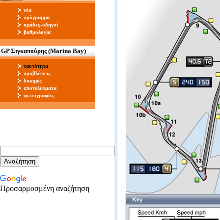
νέα
πρόγραμμα
ομάδες-οδηγοί
βαθμολογία
GP Σιγκαπούρης (Marina Bay)
ταυτότητα
προβλέψεις
δοκιμές
αποτελέσματα
φωτογραφίες
Προσαρμοσμένη αναζήτηση