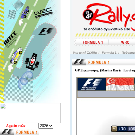
Kεντρική Σελίδα
/
Formula 1
/
Πρόγρα
GP Σιγκαπούρης (Marina Bay): Ταυτότη
Aρχείο ετών