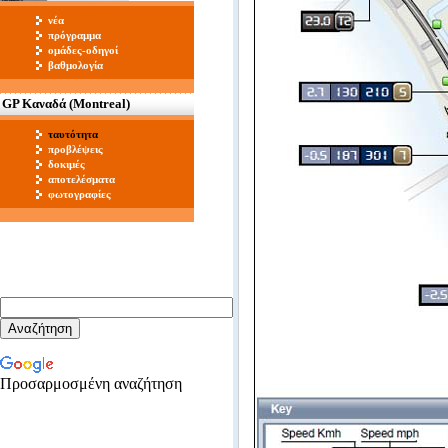
νέα
πρόγραμμα
ομάδες-οδηγοί
βαθμολογία
GP Καναδά (Montreal)
ταυτότητα
προβλέψεις
δοκιμές
αποτελέσματα
φωτογραφίες
Προσαρμοσμένη αναζήτηση