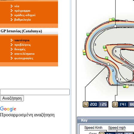
νέα
πρόγραμμα
ομάδες-οδηγοί
βαθμολογία
GP Ισπανίας (Catalunya)
ταυτότητα
προβλέψεις
δοκιμές
αποτελέσματα
φωτογραφίες
Προσαρμοσμένη αναζήτηση