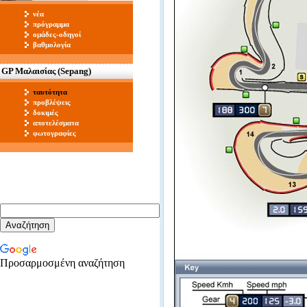
νέα
πρόγραμμα
ομάδες-οδηγοί
βαθμολογία
GP Μαλαισίας (Sepang)
ταυτότητα
προβλέψεις
δοκιμές
αποτελέσματα
φωτογραφίες
Προσαρμοσμένη αναζήτηση