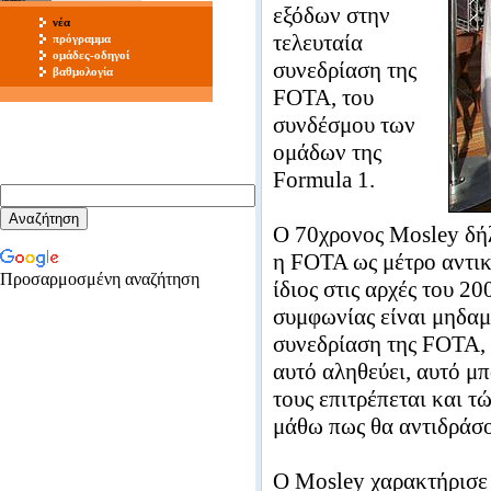
εξόδων στην
νέα
τελευταία
πρόγραμμα
ομάδες-οδηγοί
συνεδρίαση της
βαθμολογία
FOTA, του
συνδέσμου των
ομάδων της
Formula 1.
Ο 70χρονος Mosley δήλ
η FOTA ως μέτρο αντικ
Προσαρμοσμένη αναζήτηση
ίδιος στις αρχές του 2
συμφωνίας είναι μηδαμι
συνεδρίαση της FOTA, 
αυτό αληθεύει, αυτό μπ
τους επιτρέπεται και 
μάθω πως θα αντιδράσο
Ο Mosley χαρακτήρισε