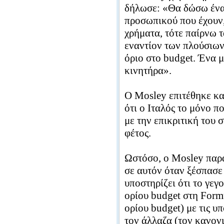
δήλωσε: «Θα δώσω ένα 
προσωπικού που έχουν,
χρήματα, τότε παίρνω τ
εναντίον των πλούσιων
όριο στο budget. Ένα μ
κινητήρα».
Ο Mosley επιτέθηκε κα
ότι ο Ιταλός το μόνο π
με την επικριτική του 
φέτος.
Ωστόσο, ο Mosley παρα
σε αυτόν όταν ξέσπασε
υποστηρίζει ότι το γεγ
ορίου budget στη Form
ορίου budget) με τις υ
τον άλλαζα (τον κανονι