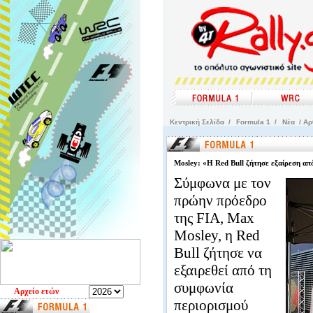
Kεντρική Σελίδα
/
Formula 1
/
Νέα
/ Αρ
Mosley: «Η Red Bull ζήτησε εξαίρεση απ
Σύμφωνα με τον
πρώην πρόεδρο
της FIA, Max
Mosley, η Red
Bull ζήτησε να
εξαιρεθεί από τη
συμφωνία
Aρχείο ετών
περιορισμού