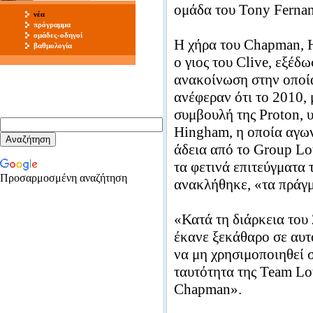
ομάδα του Tony Fern
νέα
πρόγραμμα
ομάδες-οδηγοί
H χήρα του Chapman, H
βαθμολογία
ο γιος του Clive, εξέδ
ανακοίνωση στην οποί
ανέφεραν ότι το 2010, 
συμβουλή της Proton, 
Hingham, η οποία αγων
άδεια από το Group Lo
τα φετινά επιτεύγματα 
Προσαρμοσμένη αναζήτηση
ανακλήθηκε, «τα πράγ
«Κατά τη διάρκεια του
έκανε ξεκάθαρο σε αυτ
να μη χρησιμοποιηθεί 
ταυτότητα της Team Lo
Chapman».