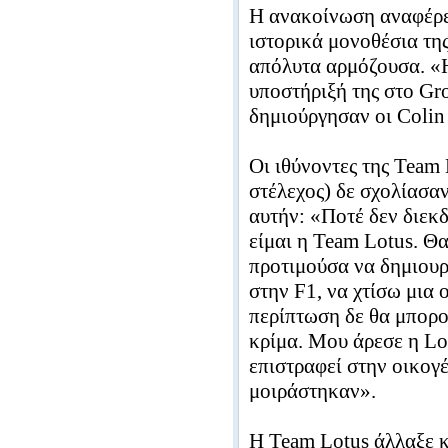
Η ανακοίνωση αναφέρει 
ιστορικά μονοθέσια της
απόλυτα αρμόζουσα. «Η
υποστήριξή της στο Gr
δημιούργησαν οι Colin
Οι ιθύνοντες της Team
στέλεχος) δε σχολίασα
αυτήν: «Ποτέ δεν διεκ
είμαι η Team Lotus. Θ
προτιμούσα να δημιουρ
στην F1, να χτίσω μια
περίπτωση δε θα μπορο
κρίμα. Μου άρεσε η Lo
επιστραφεί στην οικογ
μοιράστηκαν».
Η Team Lotus άλλαξε κ