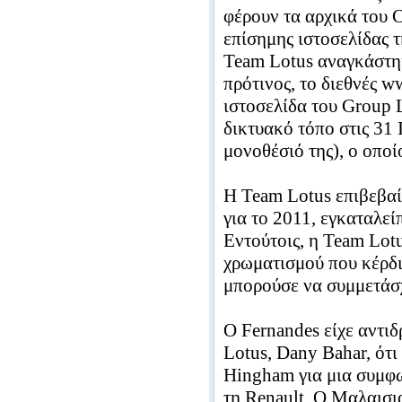
φέρουν τα αρχικά του 
επίσημης ιστοσελίδας 
Team Lotus αναγκάστηκ
πρότινος, το διεθνές 
ιστοσελίδα του Group 
δικτυακό τόπο στις 31 
μονοθέσιό της), ο οποί
H Team Lotus επιβεβαί
για το 2011, εγκαταλεί
Εντούτοις, η Team Lot
χρωματισμού που κέρδι
μπορούσε να συμμετάσ
Ο Fernandes είχε αντι
Lotus, Dany Bahar, ότι
Hingham για μια συμφων
τη Renault. Ο Μαλαισι