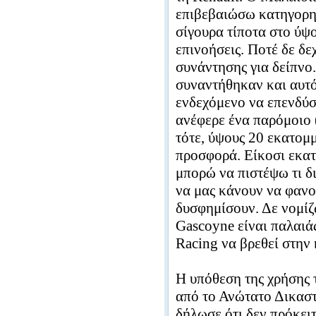
επιβεβαιώσω κατηγορημ
σίγουρα τίποτα στο ύψ
επινοήσεις. Ποτέ δε δε
συνάντησης για δείπνο
συναντήθηκαν και αυτό
ενδεχόμενο να επενδύσ
ανέφερε ένα παρόμοιο 
τότε, ύψους 20 εκατομ
προσφορά. Είκοσι εκατο
μπορώ να πιστέψω τι δι
να μας κάνουν να φανο
δυσφημίσουν. Δε νομίζ
Gascoyne είναι παλαιάς
Racing να βρεθεί στην
Η υπόθεση της χρήσης 
από το Ανώτατο Δικαστ
δήλωσε ότι δεν πρόκειτ