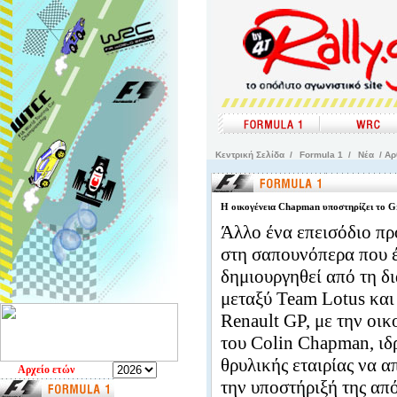
Kεντρική Σελίδα
/
Formula 1
/
Νέα
/ Αρ
H οικογένεια Chapman υποστηρίζει το G
Άλλο ένα επεισόδιο π
στη σαπουνόπερα που έ
δημιουργηθεί από τη δ
μεταξύ Team Lotus και
Renault GP, με την οικ
του Colin Chapman, ιδ
θρυλικής εταιρίας να α
Aρχείο ετών
την υποστήριξή της απ