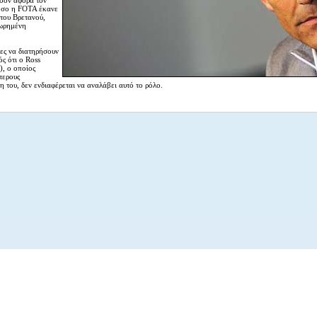
σον αφορά τον
τόσο η FOTA έκανε
 του Βρετανού,
εωρημένη
ες να διατηρήσουν
ός ότι ο Ross
), ο οποίος
τερους
 του, δεν ενδιαφέρεται να αναλάβει αυτό το ρόλο.