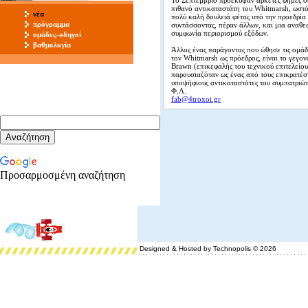
Το Σεπτέμβριο προέκυψαν αρκετές φήμες ό
πιθανό αντικαταστάτη του Whitmarsh, ωσ
νέα
πολύ καλή δουλειά φέτος υπό την προεδρία
πρόγραμμα
συντάσσοντας, πέραν άλλων, και μια αναθ
συμφωνία περιορισμού εξόδων.
ομάδες-οδηγοί
βαθμολογία
Άλλος ένας παράγοντας που ώθησε τις ομάδ
τον Whitmarsh ως πρόεδρος, είναι το γεγον
Brawn (επικεφαλής του τεχνικού επιτελείου
παρουσιαζόταν ως ένας από τους επικρατέσ
υποψήφιους αντικαταστάτες του συμπατριώτη
Φ.Λ.
fab@4troxoi.gr
Προσαρμοσμένη αναζήτηση
Designed & Hosted by Technopolis © 2026