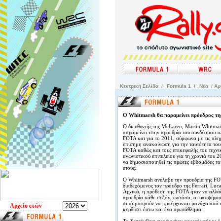
Kεντρική Σελίδα
/
Formula 1
/
Νέα
/ Αρ
Ο Whitmarsh θα παραμείνει πρόεδρος τ
O διευθυντής της McLaren, Martin Whitmar
παραμείνει στην προεδρία του συνδέσμου τ
FOTA και για το 2011, σύμφωνα με τις πλη
επίσημη ανακοίνωση για την ταυτότητα του
FOTA καθώς και τους επικεφαλής του τεχνι
αγωνιστικού επιτελείου για τη χρονιά του 
να δημοσιοποιηθεί τις πρώτες εβδομάδες το
ετους.
Ο Whitmarsh ανέλαβε την προεδρία της FO
διαδεχόμενος τον πρόεδρο της Ferrari, Lu
Aρχικά, η πρόθεση της FOTA ήταν να αλλάζ
προεδρία κάθε σεζόν, ωστόσο, οι υποψήφιο
αυτό μπορούν να προέρχονται μονάχα από 
Aρχείο ετών
κερδίσει έστω και ένα πρωτάθλημα.