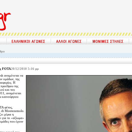
θρο
ης FOTA
20/12/2010 5:16 μμ
sh αναμένεται να
ων ομάδων, της
ροφορίες. Η
 προέδρου της
κού και του
2011, αναμένεται
υ καινούργιου
TA φέτος,
ca di Montezemolo.
ει χέρια η
ι για το «αξίωμα»
ομάδες που έχουν