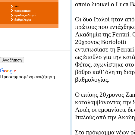
οποίο διοικεί ο Luca Ba
νέα
πρόγραμμα
ομάδες-οδηγοί
Oι δυο Ιταλοί ήταν από
βαθμολογία
πρώτους που εντάχθηκ
Ακαδημία της Ferrari. 
20χρονος Bortolotti
εντυπωσίασε τη Ferrari
ως έπαθλο για την κατ
Φέτος, αγωνίστηκε στο
βάθρο καθ’ όλη τη διά
Προσαρμοσμένη αναζήτηση
βαθμολογίας.
Ο επίσης 20χρονος Zam
καταλαμβάνοντας την 9
Αυτές οι εμφανίσεις δεν
Ιταλούς από την Ακαδη
Στο πρόγραμμα νέων οδ